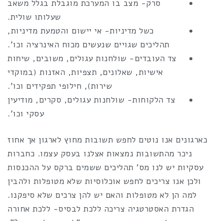
סרק- מצב בו המערכת מוגבלת בגלל משאב
שעלותו שולית.
כשל מדיניות- אי יישום והטמעת מדיניות,
תהליכים שגויים שנעשים מכוח האינרציה וכו'.
צד העובדים- שולחנות עגולים, משובים, שיחות
אישיות, שאלונים, תצפיות, האזנות (במוקדי
שירות), חילופי תפקידים וכו'.
צד הלקוחות- שולחנות עגולים, סקרים, מודיעין
עסקי וכו'.
כארגונים אנו נוטים לחפש תשובות מחוץ לארגון אך אחוז
ניכר מהתשובות נמצאות אצלנו בעסק עצמו. כחברות
עסקיות יש לנו מס' תהליכים ששמים ברקס על ההכנסות
ולכן אנו צריכים לחפש אוכלוסיות שלא מטופלות ולהבין
למה הן לא מטופלות והאם יש להן צרכים שלא סיפקנו.
הגדרת האסטרטגיה צריכה ללכת לבסיס- ללכת אחורה